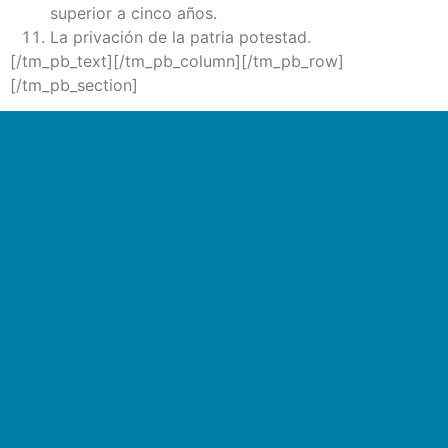
superior a cinco años.
La privación de la patria potestad.
[/tm_pb_text][/tm_pb_column][/tm_pb_row]
[/tm_pb_section]