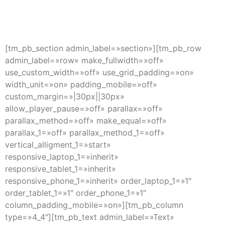
[tm_pb_section admin_label=»section»][tm_pb_row
admin_label=»row» make_fullwidth=»off»
use_custom_width=»off» use_grid_padding=»on»
width_unit=»on» padding_mobile=»off»
custom_margin=»|30px||30px»
allow_player_pause=»off» parallax=»off»
parallax_method=»off» make_equal=»off»
parallax_1=»off» parallax_method_1=»off»
vertical_alligment_1=»start»
responsive_laptop_1=»inherit»
responsive_tablet_1=»inherit»
responsive_phone_1=»inherit» order_laptop_1=»1″
order_tablet_1=»1″ order_phone_1=»1″
column_padding_mobile=»on»][tm_pb_column
type=»4_4″][tm_pb_text admin_label=»Text»