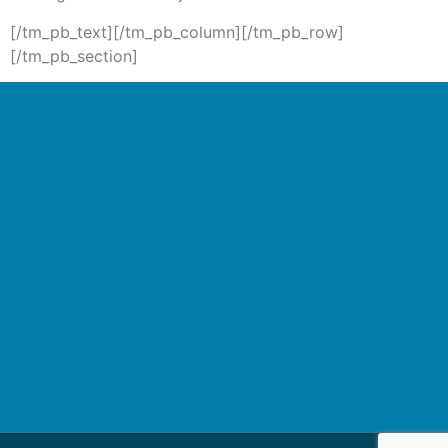
[/tm_pb_text][/tm_pb_column][/tm_pb_row]
[/tm_pb_section]